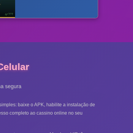
Celular
ma segura
imples: baixe o APK, habilite a instalação de
esso completo ao cassino online no seu