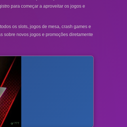
istro para começar a aproveitar os jogos e
todos os slots, jogos de mesa, crash games e
as sobre novos jogos e promoções diretamente