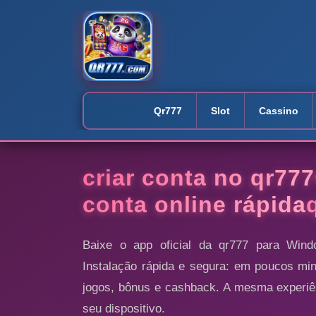
Qr777
Slot
Cassino
criar conta no qr777
conta online rápida
Baixe o app oficial da qr777 para Wind
Instalação rápida e segura: em poucos mi
jogos, bônus e cashback. A mesma experiên
seu dispositivo.