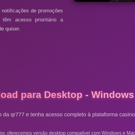
a notificações de promoções
 têm acesso prioritário a
e quiser.
oad para Desktop - Windows
p da qr777 e tenha acesso completo à plataforma casin
dor, oferecemos versão desktop compatível com Windows e Mac