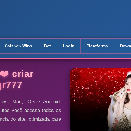
Caishen Wins
Bet
Login
Plataforma
Down
❤️ criar
qr777
ows, Mac, iOS e Android.
nutos você acessa todos os
cia do site, otimizada para