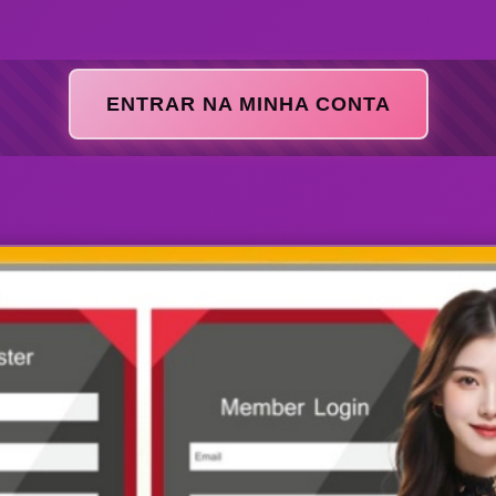
ENTRAR NA MINHA CONTA