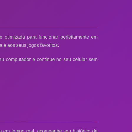
e otimizada para funcionar perfeitamente em
 e aos seus jogos favoritos.
seu computador e continue no seu celular sem
do em tempo real, acompanhe seu histórico de