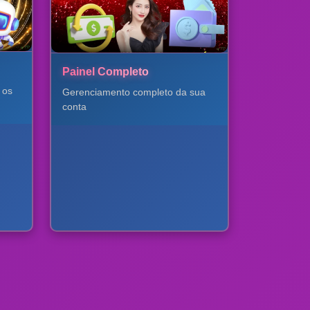
Painel Completo
 os
Gerenciamento completo da sua
conta