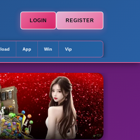
LOGIN
REGISTER
load
App
Win
Vip