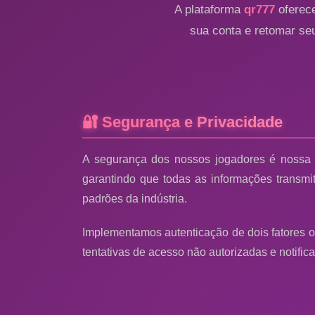
A plataforma
qr777
oferece
sua conta e retomar seu
🔐 Segurança e Privacidade
A segurança dos nossos jogadores é nossa 
garantindo que todas as informações transmi
padrões da indústria.
Implementamos autenticação de dois fatores 
tentativas de acesso não autorizadas e notifi