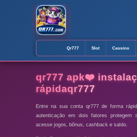
Qr777
Slot
Cassino
qr777 apk❤️ instalaç
rápida
qr777
Entre na sua conta qr777 de forma rápid
autenticação em dois fatores protegem 
acesse jogos, bônus, cashback e saldo.