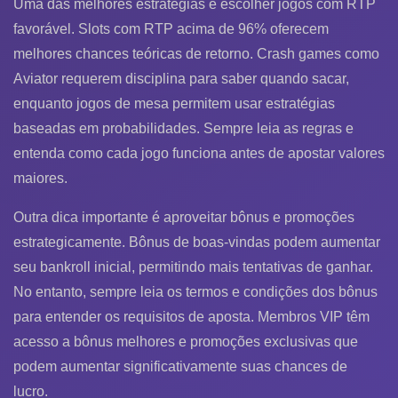
Uma das melhores estratégias é escolher jogos com RTP
favorável. Slots com RTP acima de 96% oferecem
melhores chances teóricas de retorno. Crash games como
Aviator requerem disciplina para saber quando sacar,
enquanto jogos de mesa permitem usar estratégias
baseadas em probabilidades. Sempre leia as regras e
entenda como cada jogo funciona antes de apostar valores
maiores.
Outra dica importante é aproveitar bônus e promoções
estrategicamente. Bônus de boas-vindas podem aumentar
seu bankroll inicial, permitindo mais tentativas de ganhar.
No entanto, sempre leia os termos e condições dos bônus
para entender os requisitos de aposta. Membros VIP têm
acesso a bônus melhores e promoções exclusivas que
podem aumentar significativamente suas chances de
lucro.