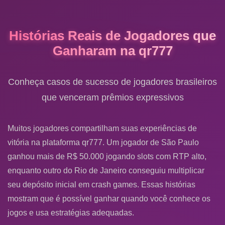
Histórias Reais de Jogadores que
Ganharam na qr777
Conheça casos de sucesso de jogadores brasileiros
que venceram prêmios expressivos
Muitos jogadores compartilham suas experiências de
vitória na plataforma qr777. Um jogador de São Paulo
ganhou mais de R$ 50.000 jogando slots com RTP alto,
enquanto outro do Rio de Janeiro conseguiu multiplicar
seu depósito inicial em crash games. Essas histórias
mostram que é possível ganhar quando você conhece os
jogos e usa estratégias adequadas.