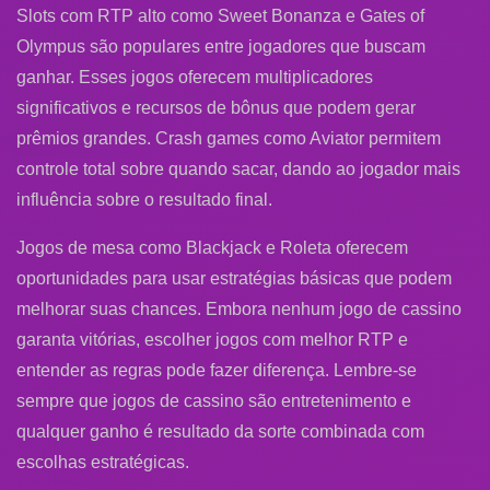
Slots com RTP alto como Sweet Bonanza e Gates of
Olympus são populares entre jogadores que buscam
ganhar. Esses jogos oferecem multiplicadores
significativos e recursos de bônus que podem gerar
prêmios grandes. Crash games como Aviator permitem
controle total sobre quando sacar, dando ao jogador mais
influência sobre o resultado final.
Jogos de mesa como Blackjack e Roleta oferecem
oportunidades para usar estratégias básicas que podem
melhorar suas chances. Embora nenhum jogo de cassino
garanta vitórias, escolher jogos com melhor RTP e
entender as regras pode fazer diferença. Lembre-se
sempre que jogos de cassino são entretenimento e
qualquer ganho é resultado da sorte combinada com
escolhas estratégicas.