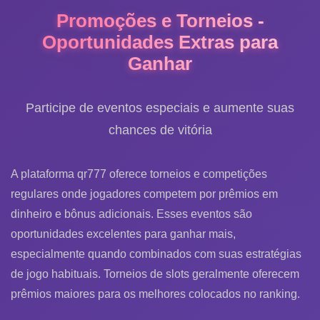
Promoções e Torneios -
Oportunidades Extras para
Ganhar
Participe de eventos especiais e aumente suas
chances de vitória
A plataforma qr777 oferece torneios e competições
regulares onde jogadores competem por prêmios em
dinheiro e bônus adicionais. Esses eventos são
oportunidades excelentes para ganhar mais,
especialmente quando combinados com suas estratégias
de jogo habituais. Torneios de slots geralmente oferecem
prêmios maiores para os melhores colocados no ranking.